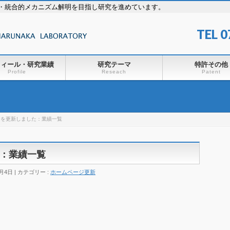
・統合的メカニズム解明を目指し研究を進めています。
TEL 
フィール・研究業績
研究テーマ
特許その他
Profile
Reseach
Patent
ジを更新しました：業績一覧
：業績一覧
0月4日
カテゴリー :
ホームページ更新